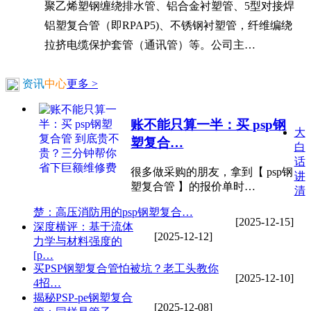
聚乙烯塑钢缠绕排水管、铝合金衬塑管、5型对接焊
铝塑复合管（即RPAP5)、不锈钢衬塑管，纤维编绕
拉挤电缆保护套管（通讯管）等。公司主…
资讯
中心
更多 >
账不能只算一半：买 psp钢
大
塑复合…
白
话
很多做采购的朋友，拿到【 psp钢
讲
塑复合管 】的报价单时…
清
楚：高压消防用的psp钢塑复合…
[2025-12-15]
深度横评：基于流体
[2025-12-12]
力学与材料强度的
[p…
买PSP钢塑复合管怕被坑？老工头教你
[2025-12-10]
4招…
揭秘PSP-pe钢塑复合
[2025-12-08]