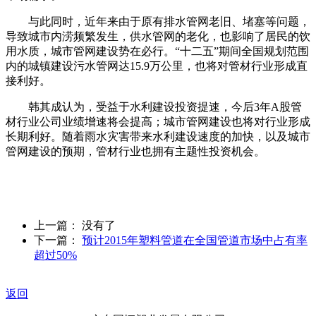
与此同时，近年来由于原有排水管网老旧、堵塞等问题，
导致城市内涝频繁发生，供水管网的老化，也影响了居民的饮
用水质，城市管网建设势在必行。“十二五”期间全国规划范围
内的城镇建设污水管网达15.9万公里，也将对管材行业形成直
接利好。
韩其成认为，受益于水利建设投资提速，今后3年A股管
材行业公司业绩增速将会提高；城市管网建设也将对行业形成
长期利好。随着雨水灾害带来水利建设速度的加快，以及城市
管网建设的预期，管材行业也拥有主题性投资机会。
上一篇： 没有了
下一篇：
预计2015年塑料管道在全国管道市场中占有率
超过50%
返回