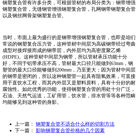
钢塑复合管有许多分类，可根据管材的布局分类为：钢带增强
钢塑复合管，无缝钢管增强钢塑复合管，孔网钢带钢塑复合管
以及钢丝网骨架钢塑复合管。
当时，市面上最为盛行的是钢带增强钢塑复合管，也即是咱们
常说的钢塑复合压力管，这种管材中间层为高碳钢带经过弯曲
成型对接焊接而成的钢带层，内外层均为高密度聚乙烯
(HDPE)。这种管材中间层为钢带，所以管材承压功能十分
好，不同于铝带承压不高，管材最大口径只能做到63mm，钢
塑管的最大口径能够做到200mm，乃至更大；因为管材中间层
的钢带是密闭的，所以这种钢塑管一起具有阻氧效果，可直接
用于直饮水工程，而其内外层又是塑料原料，具有十分好的耐
腐蚀性。如此优秀的功能，使得钢塑复合管的用处十分广泛，
石油、天然气运送，工矿用管，饮水管，排水管等等各种范畴
均能够见到这种管的身影。
上一篇：
钢塑复合管不适合什么样的切割方法
下一篇：
影响钢塑复合管价格的几个因素