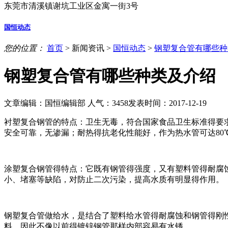
东莞市清溪镇谢坑工业区金寓一街3号
国恒动态
您的位置：
首页
>
新闻资讯
>
国恒动态
>
钢塑复合管有哪些种
钢塑复合管有哪些种类及介绍
文章编辑：国恒编辑部
人气：
3458
发表时间：2017-12-19
衬塑复合钢管的特点：卫生无毒，符合国家食品卫生标准得要求
安全可靠，无渗漏；耐热得抗老化性能好，作为热水管可达80
涂塑复合钢管得特点：它既有钢管得强度，又有塑料管得耐腐
小、堵塞等缺陷，对防止二次污染，提高水质有明显得作用。
钢塑复合管做给水，是结合了塑料给水管得耐腐蚀和钢管得刚
料，因此不像以前得镀锌钢管那样内部容易有水锈。