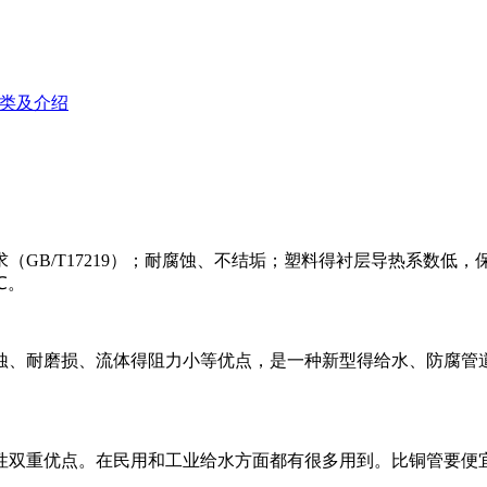
类及介绍
（GB/T17219）；耐腐蚀、不结垢；塑料得衬层导热系数低
℃。
蚀、耐磨损、流体得阻力小等优点，是一种新型得给水、防腐管
性双重优点。在民用和工业给水方面都有很多用到。比铜管要便宜