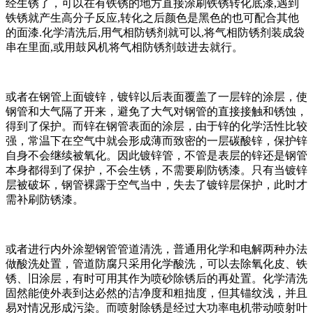
经生锈了，可以在有铁锈的地方直接涂刷铁锈转化底漆,遇到
铁锈就产生高分子反应,转化之后颜色是黑色的也可配合其他
的面漆.化学清洗后,用气相防锈剂就可以,将气相防锈剂装成袋
串在里面,或用鼓风机将气相防锈剂鼓进去就行。
或者在钢管上面镀锌，镀锌以后表面覆盖了一层锌的涂层，使
钢管和大气隔了开来，避免了大气对钢管的直接接触和锈蚀，
得到了保护。而锌在钢管表面的涂层，由于锌的化学活性比较
强，常温下在空气中就会形成薄而致密的一层碳酸锌，保护锌
自身不会继续被氧化。因此镀锌管，不管是表层的锌还是钢管
本身都得到了保护，不会生锈，不需要刷防锈漆。只有当镀锌
层被破坏，钢管裸露于空气当中，失去了镀锌层保护，此时才
需补刷防锈漆。
或者进行内外涂塑钢管管道清洗，普通用化学和电解两种办法
做酸洗处置，管道防腐只采用化学酸洗，可以去除氧化皮、铁
锈、旧涂层，有时可用其作为喷砂除锈后的再处置。化学清洗
固然能使外表到达必然的洁净度和粗拙度，但其锚纹浅，并且
易对情况形成污染。而喷射除锈是经过大功率电机带动喷射叶