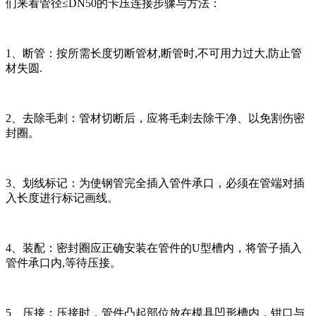
们来看管径≤DN50的卡压连接步骤与方法：
1、断管：按所需长度切断管材,断管时,不可用力过大,防止管
材失圆.
2、去除毛刺：管材切断后，应将毛刺去除干净、以免割伤密
封圈。
3、划线标记：为使钢管完全插入管件承口，必须在管端对插
入长度进行标记画线。
4、装配：密封圈应正确安装在管件的U型槽内，将管子插入
管件承口内,等待压接。
5、压接：压接时，管件凸起部位放在模具凹形槽内，钳口与