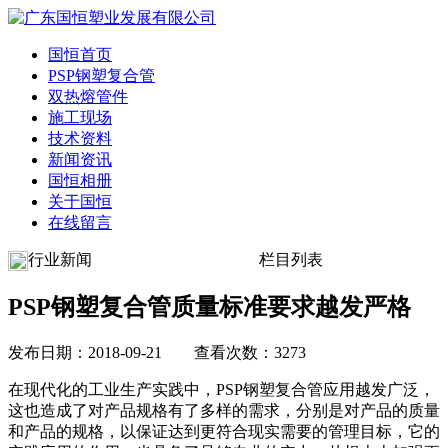
国恒首页
PSP钢塑复合管
双热熔管件
施工现场
技术资料
新闻资讯
国恒相册
关于国恒
在线留言
行业新闻
栏目列表
PSP钢塑复合管质量标准要求越发严格
发布日期：2018-09-21 查看次数：3273
在现代化的工业生产实践中，PSP钢塑复合管应用越发广泛，
这也造成了对产品规格有了多样的需求，分别是对产品的质量
和产品的规格，以保证达到更符合现实需要的管理目标，它的