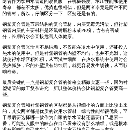
两者作为饮用水管道的改良版，在机械强度、承压性能和使用
寿命上都差不太多，优势也很相似，但是两者毕竟是两种不同
的管材，所以，仔细区分一下，区别还是有的。
钢塑复合管是五层结构的复合管材，内层无毒无污染，但衬塑
钢管内层的主要材料是环氧树脂粉末或PE粉，含有有害成
分，长期给水会直接危害人体健康。
钢塑复合管光滑且不易结垢，不仅能在冷水中使用，还能投入
热水的使用中。但是衬塑钢管的内壁不均匀，也并不光滑，这
就使得水垢容积堆积，从而滋生细菌，在热水系统中使用时会
受热膨胀，它的外壁没有防蚀层，就更容易发生锈蚀，从而影
响寿命。
最后关键的一点是钢塑复合管的价格会稍微实惠一些，因为衬
塑钢管的做工复杂讲究，所以整体价格会比钢塑复合管要高一
些。
钢塑复合管和衬塑钢管的区别都是从很细小的方面上比较出来
的，其实两者都是优质的饮用水管材，综合性能都很优良，至
于最后要选择哪一款作为自家的给水管材还需要自己思索一
番，可能别人眼中的缺点在自己看来没有那么糟糕，或是根本
没有影响到自己的生活，所以大家不妨自己拿一下主意。