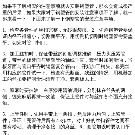
如果不了解相应的注意事项就去安装钢塑管，那么会造成很严
重的后果，如果大家对于钢塑管的安装注意事项不了解，就一
起来看一下，下面来了解一下钢塑管的安装注意事项。
1、检查各管件的丝扣完整，无砂眼裂痕。2、切割钢塑管要保
证内径不得缩小，切割面平齐。用切割机切割时钢塑管需要垫
平。切完对管口扫口。
3、加工丝扣时，保证带丝的刻度调整准确，压力头压紧管
道，带丝的板牙面与钢塑管的轴线垂直，套丝时加润滑油，当
板牙面与管口平齐时钢塑复合管psp，开始加工梢头。套完丝
用相应的管件试一下。检查有无断丝、残丝的情况。用机器加
工的丝扣要把润滑油清理干净。套两板以上。
4、缠麻时要抹油，白厚漆用清油调好，分别抹在丝头的两
侧，缠完麻后再抹一次油，保证上管件时与丝扣各个面充分接
触。
5、上管件时，先用手带上一两扣，然后用力均匀，上紧管
件，保证上完管件后留有2-3扣丝。对上好的丝扣管件之间不
要有松动。清理干净各接口的麻丝。6、套管加设时要切口平
齐。