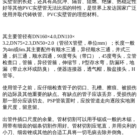
实壁管的长处，还具有高抗冲、隔音、阻燃、绝缘、热稳定性
好等其他PVC实壁管无法比拟的特性，是世界上发达国家广泛
使用并取代铸铁管、PVC实壁管的理想材料。
其主要管径有DN160×4.0,DN110×
3.2,DN75×2.3,DN50×2.0（管径X管壁，单位mm）；长度一般
为4m或6m.其主要配件有顺水三通，异径顺水三通，并式三
通，斜三通，顺水四通，90度弯头（带口），45度弯头，立管
检查口，管箍，异径管箍，伸缩节，P型存水弯，防漏环，地
漏（带止水环或防臭），便器连接器，透气帽，脸盆接头，H
管等。
使用管子之前，应仔细检查管子的切口、孔槽、擦痕、被损伤
的边际及其他重要的缺点。有缺点的管子应该丢弃，受损伤的
那一部分应该切去。PSP管装置时，应按管道走向逐段实地测
量尺度，留意留。
出管件插口尺度的余量。管材切割可以用手锯或一般的木锯，
用带有细齿的锯条切割作用好。管材切割应笔直，并用尖利的
小刀、细齿锉或其他的合适工具将一切毛疵去除并倒角。